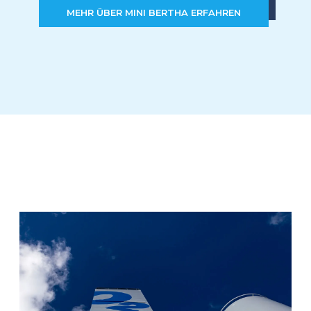
MEHR ÜBER MINI BERTHA ERFAHREN