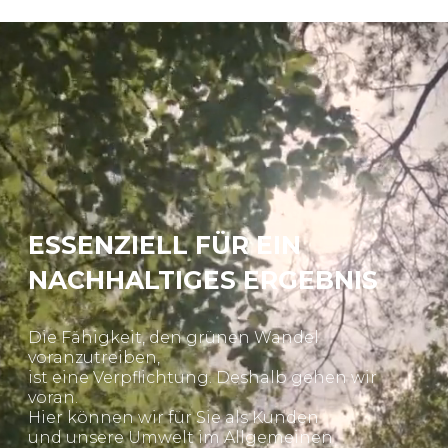
ESSENZIELL FÜR EIN
NACHHALTIGES ERGEBNIS
Die Fähigkeit, den grünen Wandel
voranzutreiben,
ist eine Verpflichtung. Deshalb gehen wir
voran.
Hier können wir für Sie als Kunden
und unsere Umwelt im Allgemeinen